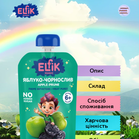
Опис
Склад
Спосіб
споживання
Харчова
цінність