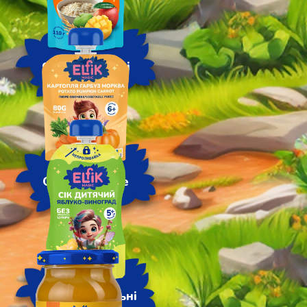
Фруктові каші
Овочеві пюре
Соки натуральні