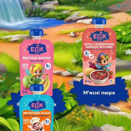
М'ясні пюре
Фруктові пюре