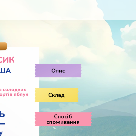
СИК
АША
Опис
з солодких
ортів яблук
Склад
Ь
Спосіб
споживання
у