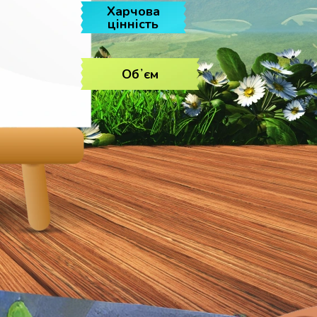
Харчова
цінність
Обʼєм