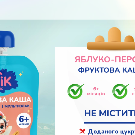
ЯБЛУКО-ПЕР
ФРУКТОВА К
6+
місяців
с
НЕ МІСТИТ
Доданого цукр