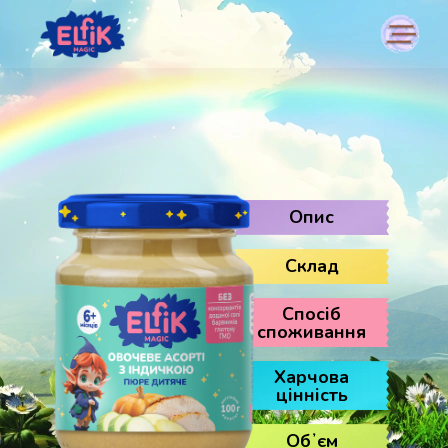
Опис
Склад
Спосіб
споживання
Харчова
цінність
Обʼєм